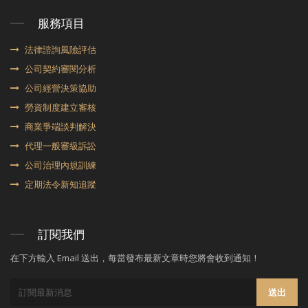
服務項目
法律諮詢風險評估
公司契約審閱分析
公司經營決策協助
勞資制度建立審核
商業爭端談判解決
代理⼀般審級訴訟
公司治理內規訓練
定期法令新知追蹤
訂閱我們
在下方輸入 Email 送出，每當發布最新文章時您將會收到通知！
送出