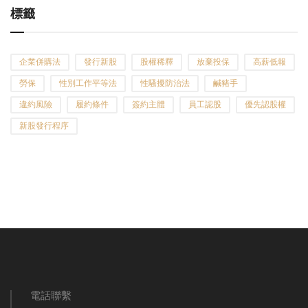
標籤
企業併購法
發行新股
股權稀釋
放棄投保
高薪低報
勞保
性別工作平等法
性騷擾防治法
鹹豬手
違約風險
履約條件
簽約主體
員工認股
優先認股權
新股發行程序
電話聯繫