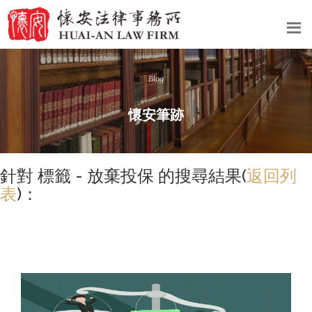
Blog
懷安筆跡
針對 標籤 - 放棄投保 的搜尋結果(
返回列
表
)：