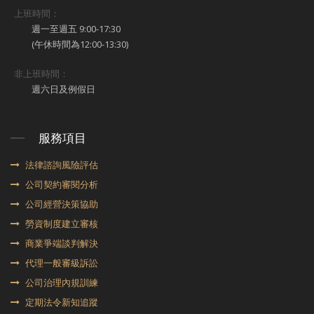
上班時間：
週一至週五 9:00-17:30
(午休時間為12:00-13:30)
非上班時間：
週六日及例假日
服務項目
法律諮詢風險評估
公司契約審閱分析
公司經營決策協助
勞資制度建立審核
商業爭端談判解決
代理⼀般審級訴訟
公司治理內規訓練
定期法令新知追蹤