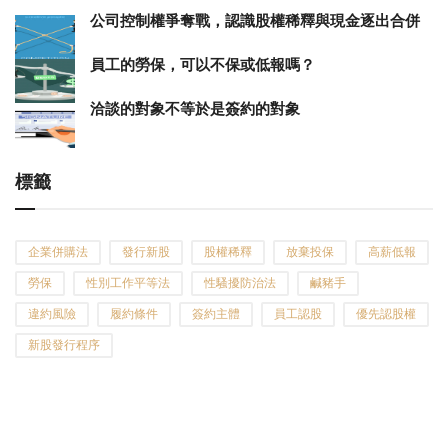
公司控制權爭奪戰，認識股權稀釋與現金逐出合併
員工的勞保，可以不保或低報嗎？
洽談的對象不等於是簽約的對象
標籤
企業併購法
發行新股
股權稀釋
放棄投保
高薪低報
勞保
性別工作平等法
性騷擾防治法
鹹豬手
違約風險
履約條件
簽約主體
員工認股
優先認股權
新股發行程序