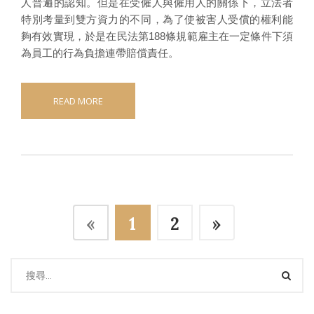
人普遍的認知。但是在受僱人與僱用人的關係下，立法者
特別考量到雙方資力的不同，為了使被害人受償的權利能
夠有效實現，於是在民法第188條規範雇主在一定條件下須
為員工的行為負擔連帶賠償責任。
READ MORE
«
1
2
»