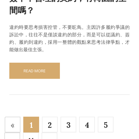
間嗎？
違約時要思考損害控管，不要鴕鳥。主因許多履約爭議的
訴訟中，往往不是僅談違約的部分，而是可以從議約、簽
約、履約到違約，採用一整體的觀點來思考法律爭點，才
能做出最佳主張。
READ MORE
«
1
2
3
4
5