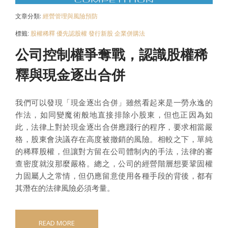
文章分類:
經營管理與風險預防
標籤:
股權稀釋
優先認股權
發行新股
企業併購法
公司控制權爭奪戰，認識股權稀
釋與現金逐出合併
我們可以發現「現金逐出合併」雖然看起來是一勞永逸的
作法，如同變魔術般地直接排除小股東，但也正因為如
此，法律上對於現金逐出合併應踐行的程序，要求相當嚴
格，股東會決議存在高度被撤銷的風險。相較之下，單純
的稀釋股權，但讓對方留在公司體制內的手法，法律的審
查密度就沒那麼嚴格。總之，公司的經營階層想要鞏固權
力固屬人之常情，但仍應留意使用各種手段的背後，都有
其潛在的法律風險必須考量。
READ MORE