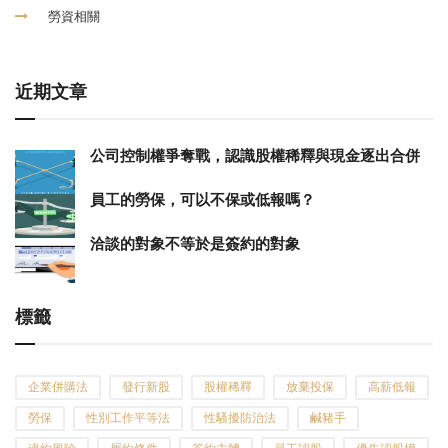
勞資相關
近期文章
公司控制權爭奪戰，認識股權稀釋與現金逐出合併
員工的勞保，可以不保或低報嗎？
洽談的對象不等於是簽約的對象
標籤
企業併購法
發行新股
股權稀釋
放棄投保
高薪低報
勞保
性別工作平等法
性騷擾防治法
鹹豬手