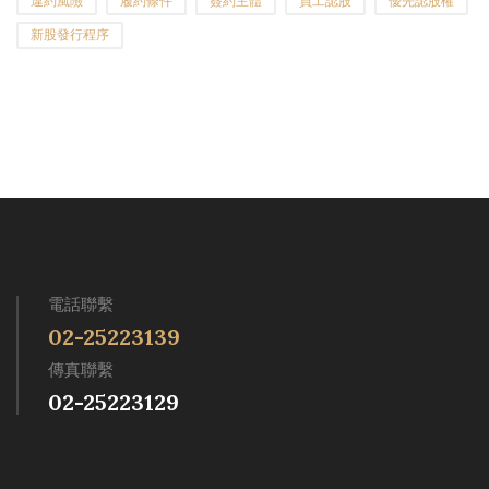
違約風險
履約條件
簽約主體
員工認股
優先認股權
新股發行程序
電話聯繫
02-25223139
傳真聯繫
02-25223129