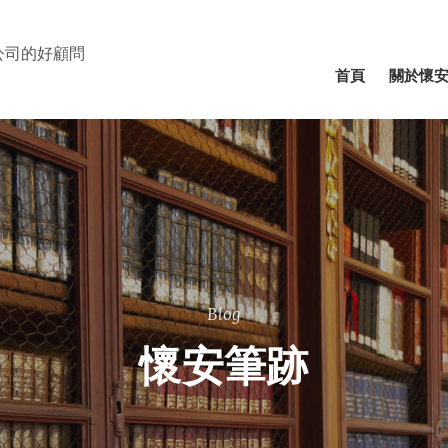
公司的好顧問
⾸⾴
關於懷
Blog
懷安筆跡