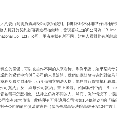
度大約委由阿明負責與B公司簽約談判。阿明不眠不休非常仔細地研
對於契約款項要進行核銷時，發現簽核上的B公司為「B Internat
nternational Co., Ltd」公司。兩者主體有所不同，財務人員對此有所顧
相獨立的個體，可以被當作不同的人來看待。舉例來說，如果某間母
在議約的過程中均與母公司的人員洽談，我們仍應該釐清簽約對象為
、章程及獨立財產等，仍具備獨立的法人格，能夠自行負擔權利義務
約」及「與母公司簽約」畫上等號。如同案例中的「B Internati
al Co., Ltd」，不管名稱再怎麼相似，法律上仍為不同的人。然而，例外情況下，
司負有龐大債務，此時即有可能適用公司法第154條第2項的「揭
子公司的債務負清償責任（參考臺灣高等法院高雄分院104年度上字