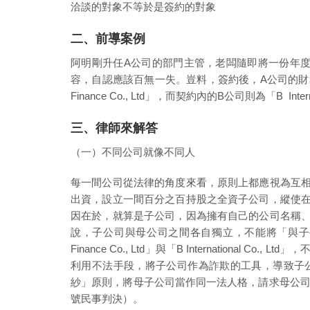
洽談的對象不等於是簽約的對象
二、前導案例
阿明剛升任A公司的部門主管，老闆隨即將一份年
容，自認應該百無一失。豈料，簽約後，A公司的財務人員
Finance Co., Ltd」，而契約內的B公司則為「B I
三、律師來解答
（一）不同公司就像不同人
每一間公司從法律的角度來看，原則上都應視為互
出資，設立一間百分之百持股之全資子公司，縱使
因在於，就算是子公司，因為擁有自己的公司名稱
說，子公司與母公司之間各自獨立，不能將「與子公司簽
Finance Co., Ltd」與「B Internation
利用不法手段，將子公司作為詐欺的工具，導致子公
紗」原則，將母子公司當作同一法人格，請求母公司對
號民事判決）。