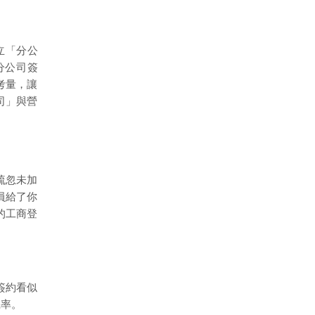
立「分公
分公司簽
考量，讓
司」與營
疏忽未加
員給了你
的工商登
簽約看似
機率。