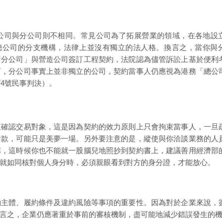
公司與分公司則不相同。常見公司為了拓展營業的領域，在各地設
總公司的分支機構，法律上並沒有獨立的法人格。換言之，當你與
「分公司」與營造公司簽訂工程契約，法院認為儘管訴訟上基於便利
而，分公司事實上並非獨立的公司，契約當事人仍應視為港務「總公
74號民事判決）。
三確認交易對象，這是因為契約的效力原則上只會拘束當事人，一旦
付款，可能只是美夢一場。另外要注意的是，縱使與你洽談業務的人
稱，這時候你也不能就一股腦兒地照抄到契約書上，建議善用經濟部
就如同核對個人身分時，必須親眼看到對方的身分證，才能放心。
約主體、履約條件及違約風險等事項的重要性。因為對於企業來說，
言之，企業仍應著重於事前的審核機制，盡可能地減少錯誤發生的