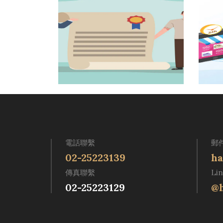
電話聯繫
郵
02-25223139
ha
傳真聯繫
Li
02-25223129
@h