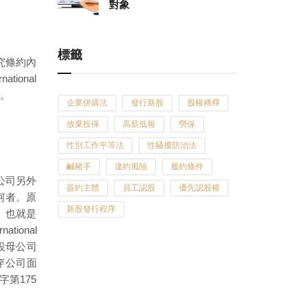
對象
標籤
究條約內
ional
慮。
企業併購法
發行新股
股權稀釋
放棄投保
高薪低報
勞保
性別工作平等法
性騷擾防治法
鹹豬手
違約風險
履約條件
公司另外
簽約主體
員工認股
優先認股權
何者。原
新股發行程序
。也就是
onal
假設母公司
穿公司面
第175