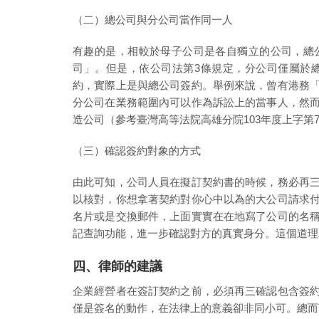
（二）總公司與分公司當作同一人
有趣的是，相較於母子公司是各自獨立的公司，總
司」。但是，依公司法第3條規定，分公司僅屬於
約，實際上是與總公司簽約。舉例來說，曾有港務
分公司在業務範圍內可以作為訴訟上的當事人，然
造公司（參考臺灣高等法院高雄分院103年度上字第
（三）確認簽約對象的方式
由此可知，公司人員在擬訂契約書的時候，務必再
以核對，你想拿著契約對你心中以為的大公司請求
名片或是交換郵件，上面實實在在地寫了公司的名
記查詢功能，進一步確認對方的真實身分。這個道理
四、律師的建議
企業經營者在簽訂契約之前，必須再三確認包含簽
僅是簽名的動作，在法律上的意義卻非同小可。總而