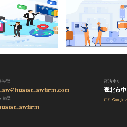
件聯繫
拜訪本所
law@huaianlawfirm.com
臺北市中
ne聯繫
前往 Google
uaianlawfirm