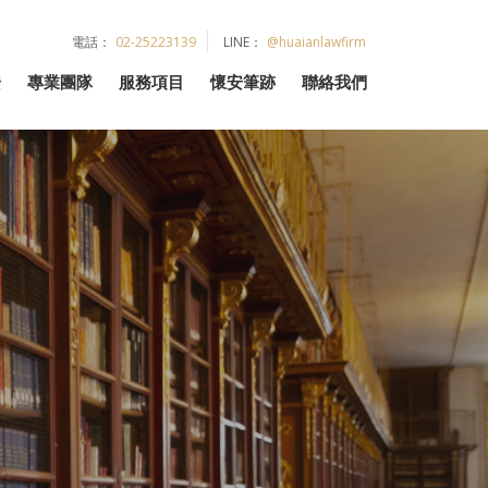
電話：
02-25223139
LINE：
@huaianlawfirm
安
專業團隊
服務項目
懷安筆跡
聯絡我們