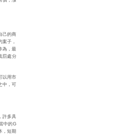
自己的商
的案子，
作為，最
裁罰處分
可以用市
之中，可
，許多具
當中的G
本，短期