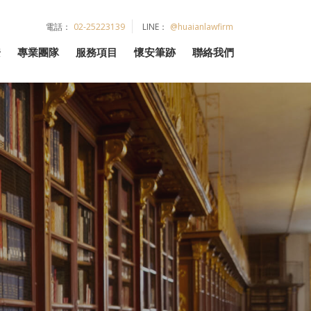
電話：
02-25223139
LINE：
@huaianlawfirm
安
專業團隊
服務項目
懷安筆跡
聯絡我們