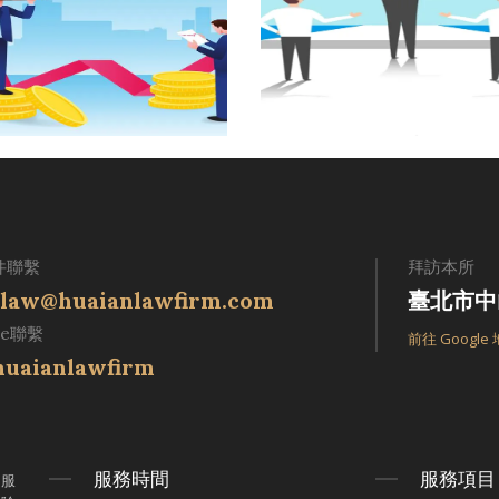
件聯繫
拜訪本所
law@huaianlawfirm.com
臺北市中
ne聯繫
前往 Google
uaianlawfirm
服務時間
服務項目
律服