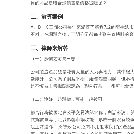
你的商品是聯合漲價還是價格追隨呢？
二、前導案例
A、B、C三間公司長年來涵蓋了將近7成的衛生紙
不料，在調漲之後，三間公司卻都收到主管機關的高
三、律師來解答
（一）漲價之前要三思
公司製造產品總是花費大量的人力與物力，其中很
斷飆升，公司為了損益平衡，縱使怨聲四起，也不
是不慎被主管機關認定為「聯合行為」，很可能會遭
（二）說好一起漲價，可能一起被罰
聯合行為被規定在公平交易法第14條，白話來說，
供貨數量等，足以影響市場功能，形成一個沒有競
法正常運作，將導致公司之間不用追求良好的產品
事。實務上，曾經有三間知名的鮮乳製造廠商，在