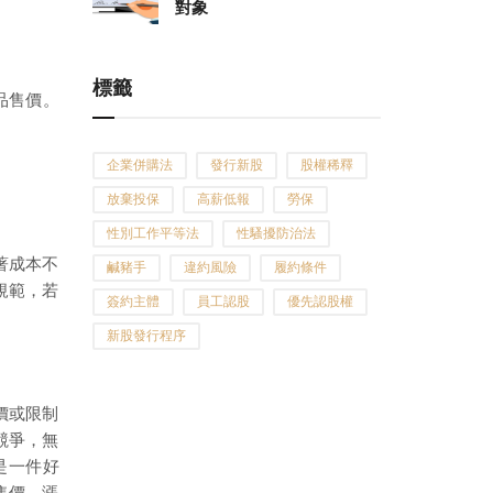
對象
標籤
品售價。
企業併購法
發行新股
股權稀釋
放棄投保
高薪低報
勞保
性別工作平等法
性騷擾防治法
著成本不
鹹豬手
違約風險
履約條件
規範，若
簽約主體
員工認股
優先認股權
新股發行程序
價或限制
競爭，無
是一件好
售價，漲