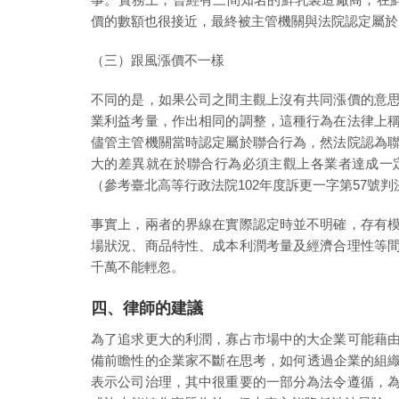
價的數額也很接近，最終被主管機關與法院認定屬於「
（三）跟風漲價不一樣
不同的是，如果公司之間主觀上沒有共同漲價的意
業利益考量，作出相同的調整，這種行為在法律上
儘管主管機關當時認定屬於聯合行為，然法院認為
大的差異就在於聯合行為必須主觀上各業者達成一
（參考臺北高等行政法院102年度訴更一字第57號判
事實上，兩者的界線在實際認定時並不明確，存有
場狀況、商品特性、成本利潤考量及經濟合理性等
千萬不能輕忽。
四、律師的建議
為了追求更大的利潤，寡占市場中的大企業可能藉
備前瞻性的企業家不斷在思考，如何透過企業的組織
表示公司治理，其中很重要的一部分為法令遵循，