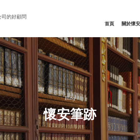
公司的好顧問
⾸⾴
關於懷
Blog
懷安筆跡