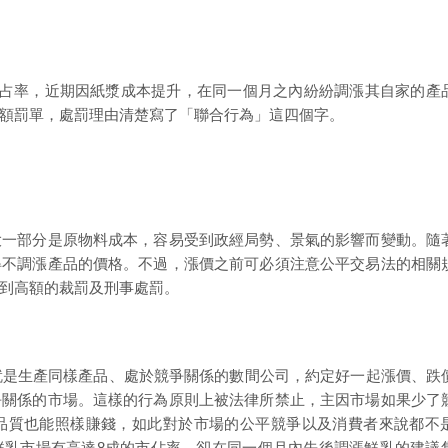
市占率，近期因紙漿成本提升，在同一個月之內紛紛調漲其自家的產
額罰單，處罰理由清楚寫了「聯合行為」這四個字。
大一部分是原物料成本，容易受到政經局勢、景氣的影響而變動。隨
得不調漲產品的價格。不過，漲價之前可必須注意公平交易法的相關
到高額的裁罰及刑事處罰。
就是生產同樣產品、處於競爭關係的數間公司，約定好一起漲價、跌
爭關係的市場。這樣的行為原則上被法律所禁止，主因市場如果少了
品質也能照樣賺錢，如此對於市場的公平競爭以及消費者來說都不
鮮乳市場有高達8成的市佔率，卻在同一個月內先後調漲鮮乳的建議