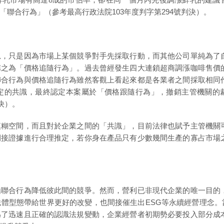
聯合行為」（參考最高行政法院103年度判字第294號判決）。
思，只是因為市場上某個競爭對手先採取行動，而其他公司單純為了
稱之為「價格追隨行為」。過去曾經發生四大連鎖超商調漲咖啡售價
聯合行為與價格追隨行為雖然客觀上看起來都是各業者之間採取相同
定的共識，最終認定本案屬於「價格跟隨行為」，撤銷主管機關的
決）。
模糊空間，而且對於企業之間的「共識」，目前法律也賦予主管機關
間接證據進行合理推定，若你身在產品只有少數幾間生產的寡占市場
由聯合行為降低彼此間的競爭。然而，營利已非現代企業的唯一目的
體型態帶給世界更好的改變，也間接催生出ESG等永續經營理念。
為了迅速且正確的認識法規變動，企業經營者初期勢必要投入部分成