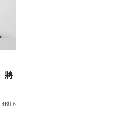
」將
，針對不