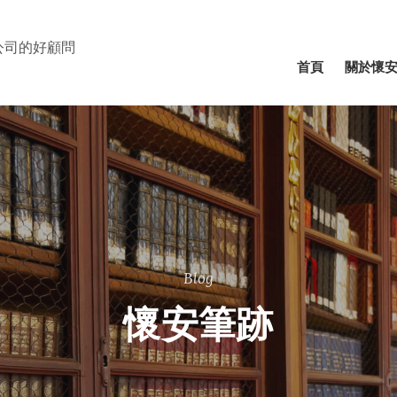
公司的好顧問
⾸⾴
關於懷
Blog
懷安筆跡