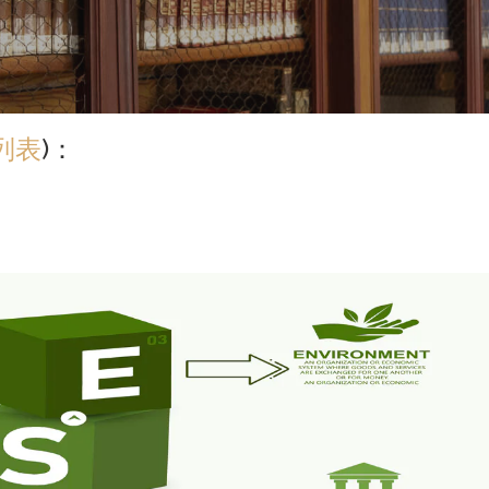
列表
)：