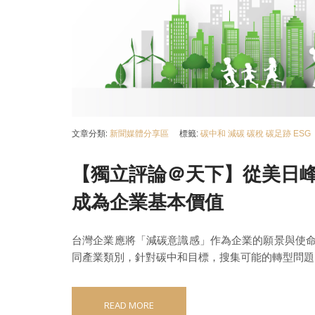
文章分類:
新聞媒體分享區
標籤:
碳中和
減碳
碳稅
碳足跡
ESG
【獨立評論＠天下】從美日
成為企業基本價值
台灣企業應將「減碳意識感」作為企業的願景與使
同產業類別，針對碳中和目標，搜集可能的轉型問題
READ MORE