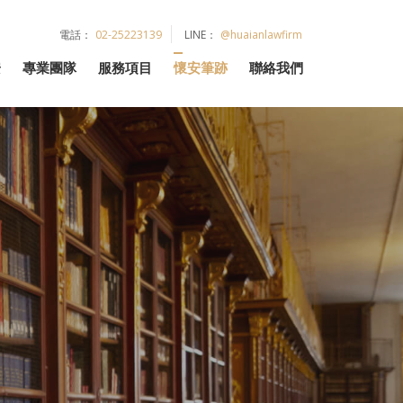
電話：
02-25223139
LINE：
@huaianlawfirm
安
專業團隊
服務項目
懷安筆跡
聯絡我們