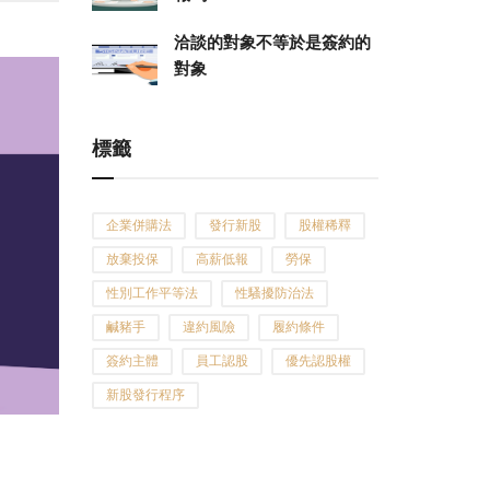
洽談的對象不等於是簽約的
對象
標籤
企業併購法
發行新股
股權稀釋
放棄投保
高薪低報
勞保
性別工作平等法
性騷擾防治法
鹹豬手
違約風險
履約條件
簽約主體
員工認股
優先認股權
新股發行程序