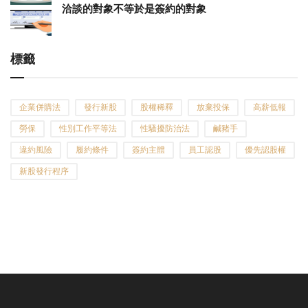
洽談的對象不等於是簽約的對象
標籤
企業併購法
發行新股
股權稀釋
放棄投保
高薪低報
勞保
性別工作平等法
性騷擾防治法
鹹豬手
違約風險
履約條件
簽約主體
員工認股
優先認股權
新股發行程序