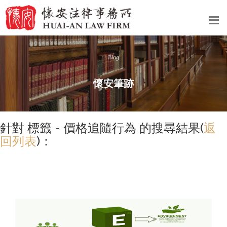
Blog
懷安筆跡
針對 標籤 - 價格追隨行為 的搜尋結果(
返
回列表
)：