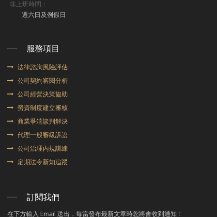
非上班時間：
週六日及例假日
服務項目
法律諮詢風險評估
公司契約審閱分析
公司經營決策協助
勞資制度建立審核
商業爭端談判解決
代理⼀般審級訴訟
公司治理內規訓練
定期法令新知追蹤
訂閱我們
在下方輸入 Email 送出，每當發布最新文章時您將會收到通知！