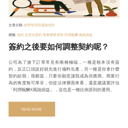
文章分類:
經營管理與風險預防
標籤:
簽約
定型化契約
情事變更原則
利潤報酬
風險損益
簽約之後要如何調整契約呢？
公司為了搶下訂單常見有兩種極端，一種是根本沒有簽
約，反正口頭談好就先進行備料生產，另一種是你拿什麼
契約給我，我都簽，只要你願意讓我成為供應商。商業行
為的角度無可厚非，但從法律層面來看，還是建議要評估
「利潤報酬X風險損益」，這也是一種比例原則的運用。
READ MORE