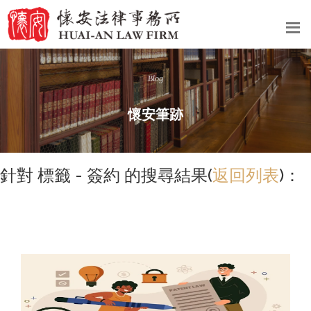
Blog
懷安筆跡
針對 標籤 - 簽約 的搜尋結果(
返回列表
)：