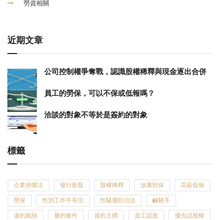
勞資相關
近期文章
公司控制權爭奪戰，認識股權稀釋與現金逐出合併
員工的勞保，可以不保或低報嗎？
洽談的對象不等於是簽約的對象
標籤
企業併購法
發行新股
股權稀釋
放棄投保
高薪低報
勞保
性別工作平等法
性騷擾防治法
鹹豬手
違約風險
履約條件
簽約主體
員工認股
優先認股權