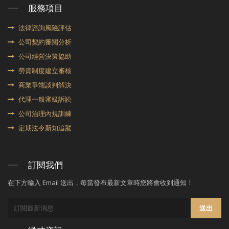
服務項目
法律諮詢風險評估
公司契約審閱分析
公司經營決策協助
勞資制度建立審核
商業爭端談判解決
代理⼀般審級訴訟
公司治理內規訓練
定期法令新知追蹤
訂閱我們
在下方輸入 Email 送出，每當發布最新文章時您將會收到通知！
送出