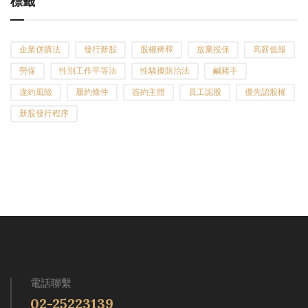
標籤
企業併購法
發行新股
股權稀釋
放棄投保
高薪低報
勞保
性別工作平等法
性騷擾防治法
鹹豬手
違約風險
履約條件
簽約主體
員工認股
優先認股權
新股發行程序
電話聯繫
02-25223139